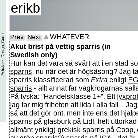
erikb
WHATEVER
Prev
Next
Akut brist på vettig sparris (in
Swedish only)
Hur kan det vara så svårt att i en stad
sparris
, nu när det är högsäsong? Jag t
sparris klassificerad som
Extra
enligt
EG
sparris
- allt annat får vägkrogarnas sal
På tyska: "Handelsklasse 1+". Ett
lyxpro
jag tar mig friheten att lida i alla fall... J
så att det gör ont, men inte ens det hjäl
sparris på glasburk på Lidl, helt uttorka
allmänt ynklig) grekisk sparris på Coop, 