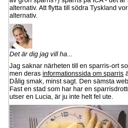
av grön sparris?) sparris på ICA - det ä
alternativ. Att flytta till södra Tyskland vo
alternativ.
Det är dig jag vill ha...
Jag saknar närheten till en sparris-ort 
men deras
informationssida om sparris
ä
Dålig smak, minst sagt. Den sämsta webb
Fast en stad som har har en sparrisdrott
utser en Lucia, är ju inte helt fel ute.